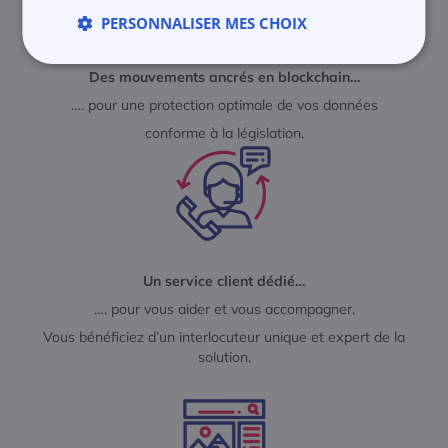
PERSONNALISER MES CHOIX
Des mouvements ancrés
en blockchain…
…. pour une protection optimale de vos données
conforme à la législation.
Un service client dédié…
…. pour vous aider et vous accompagner.
Vous bénéficiez d’un interlocuteur unique et expert de la
solution.