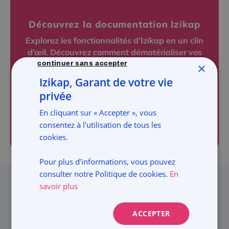
Découvrez la documentation Izikap
Explorez les fonctionnalités d’Izikap en un clin
d’œil. Découvrez comment dématérialiser vos
continuer sans accepter
registres de mouvements de titres et vos
×
registres d’AG et de décisions pour une gestion
Izikap, Garant de votre vie
100% digitale.
privée
En cliquant sur « Accepter », vous
TÉLÉCHARGEZ NOTRE
DOCUMENTATION DÈS MAINTENANT !
consentez à l'utilisation de tous les
cookies.
Pour plus d’informations, vous pouvez
consulter notre Politique de cookies.
En
savoir plus
Les avantages de la solution
ACCEPTER