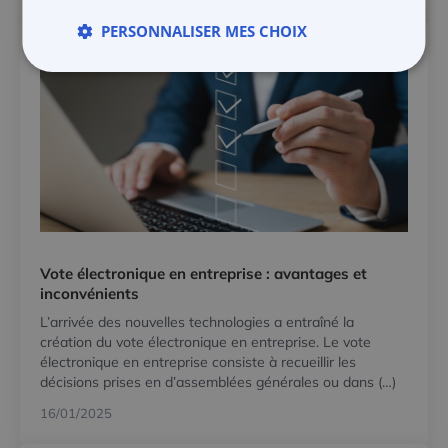
PERSONNALISER MES CHOIX
Vote électronique en entreprise : avantages et
inconvénients
L’arrivée des nouvelles technologies a entraîné la
création du vote électronique en entreprise. Le vote
électronique en entreprise consiste à recueillir les
décisions prises en d’assemblées générales ou dans (…)
16/01/2025