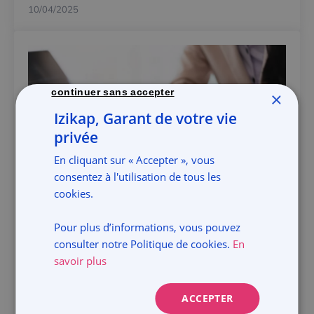
10/04/2025
continuer sans accepter
×
Izikap, Garant de votre vie
privée
En cliquant sur « Accepter », vous
consentez à l'utilisation de tous les
cookies.
Tout savoir sur les bons de souscription d'actions
(BSA)
Pour plus d’informations, vous pouvez
Pour renforcer l’implication de ses salariés, dirigeants et
consulter notre Politique de cookies.
En
mandataires sociaux ou pour lever des fonds sans
savoir plus
augmentation immédiate du capital, les entreprises
peuvent émettre des bons de souscription d’actions (…)
ACCEPTER
10/03/2025